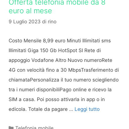
Offerta telefonia mobile da 8
euro al mese
9 Luglio 2023
di
rino
Costo Mensile 8,99 euro Minuti Illimitati sms
Illimitati Giga 150 Gb HotSpot SI Rete di
appoggio Vodafone Altro Nuovo numeroRete
4G con velocità fino a 30 MbpsTrasferimento di
chiamataPersonalizza il tuo numero sciegliendo
tra i numeri disponibiliPago online e ricevo la
SIM a casa. Poi posso attivarla in app o in
edicola. Totale da pagare …
Leggi tutto
Categorie
Telefonia mobile