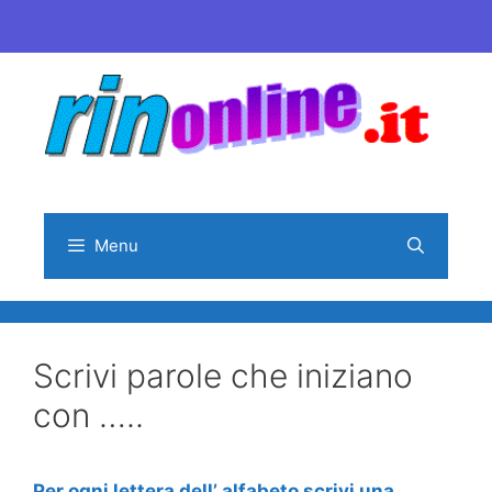
Vai
al
contenuto
Menu
Scrivi parole che iniziano
con …..
Per ogni lettera dell’ alfabeto scrivi una