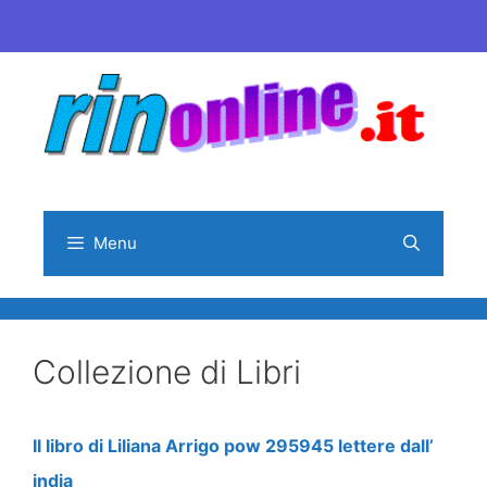
Vai
al
contenuto
Menu
Collezione di Libri
Il libro di Liliana Arrigo pow 295945 lettere dall’
india