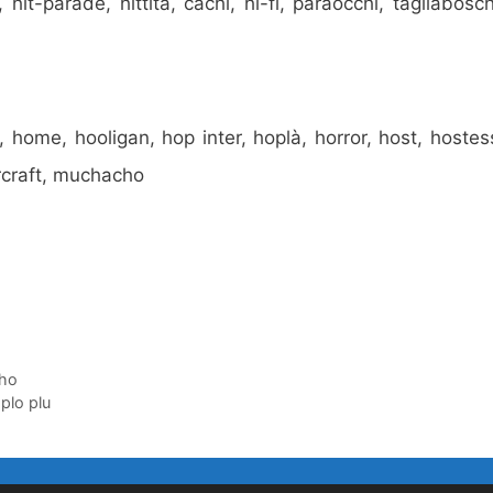
 hit-parade, hittita, cachi, hi-fi, paraocchi, tagliabosch
home, hooligan, hop inter, hoplà, horror, host, hostes
ercraft, muchacho
gho
 plo plu