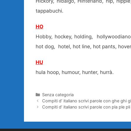
Hickory, hidalgo, Hinterland, hip, hippie,
tappabuchi.
HO
Hobby, hockey, holding, hollywoodiano, 
hot dog, hotel, hot line, hot pants, hov
HU
hula hoop, humour, hunter, hurrà.
Categorie
Senza categoria
Compiti d’ italiano scrivi parole con ghe ghi 
Compiti d’ italiano scrivi parole con pla ple pli