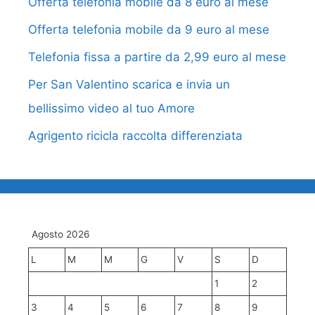
Offerta telefonia mobile da 8 euro al mese
Offerta telefonia mobile da 9 euro al mese
Telefonia fissa a partire da 2,99 euro al mese
Per San Valentino scarica e invia un
bellissimo video al tuo Amore
Agrigento ricicla raccolta differenziata
Agosto 2026
L
M
M
G
V
S
D
1
2
3
4
5
6
7
8
9