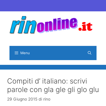
Vai
al
contenuto
Menu
Compiti d’ italiano: scrivi
parole con gla gle gli glo glu
29 Giugno 2015
di
rino