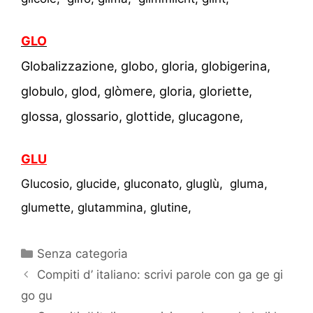
GLO
Globalizzazione, globo, gloria, globigerina,
globulo, glod, glòmere, gloria, gloriette,
glossa, glossario, glottide, glucagone,
GLU
Glucosio, glucide, gluconato, gluglù, gluma,
glumette, glutammina, glutine,
Categorie
Senza categoria
Compiti d’ italiano: scrivi parole con ga ge gi
go gu