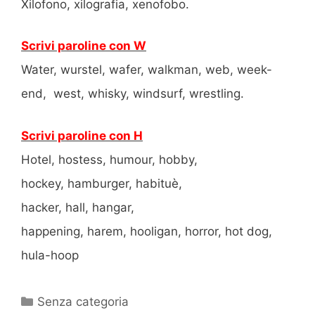
Xilofono, xilografia, xenofobo.
Scrivi paroline con W
Water, wurstel, wafer, walkman, web, week-
end, west, whisky, windsurf, wrestling.
Scrivi paroline con H
Hotel, hostess, humour, hobby,
hockey, hamburger, habituè,
hacker, hall, hangar,
happening, harem, hooligan, horror, hot dog,
hula-hoop
Categorie
Senza categoria