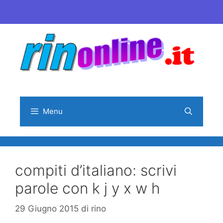
Vai
al
contenuto
Menu
compiti d’italiano: scrivi
parole con k j y x w h
29 Giugno 2015
di
rino