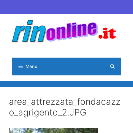
Vai
al
contenuto
Menu
area_attrezzata_fondacazz
o_agrigento_2.JPG