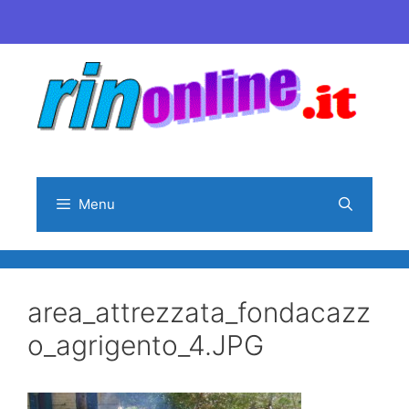
Vai
al
contenuto
Menu
area_attrezzata_fondacazz
o_agrigento_4.JPG