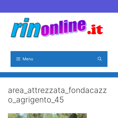
Vai
al
contenuto
Menu
area_attrezzata_fondacazz
o_agrigento_45