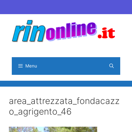
Vai
al
contenuto
Menu
area_attrezzata_fondacazz
o_agrigento_46