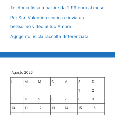
Telefonia fissa a partire da 2,99 euro al mese
Per San Valentino scarica e invia un
bellissimo video al tuo Amore
Agrigento ricicla raccolta differenziata
Agosto 2026
L
M
M
G
V
S
D
1
2
3
4
5
6
7
8
9
10
11
12
13
14
15
16