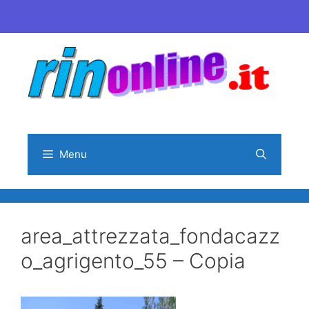
Vai
al
contenuto
Menu
area_attrezzata_fondacazz
o_agrigento_55 – Copia