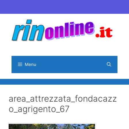
Vai
al
contenuto
Menu
area_attrezzata_fondacazz
o_agrigento_67