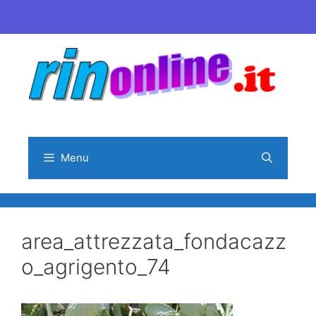
Vai
al
contenuto
Menu
area_attrezzata_fondacazz
o_agrigento_74