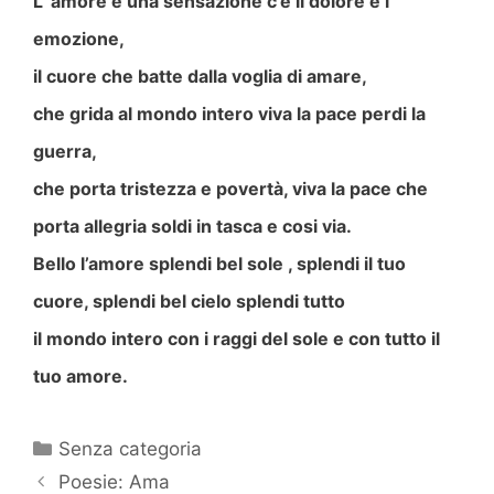
L’ amore è una sensazione c’è il dolore e l’
emozione,
il cuore che batte dalla voglia di amare,
che grida al mondo intero viva la pace perdi la
guerra,
che porta tristezza e povertà, viva la pace che
porta allegria soldi in tasca e cosi via.
Bello l’amore splendi bel sole , splendi il tuo
cuore, splendi bel cielo splendi tutto
il mondo intero con i raggi del sole e con tutto il
tuo amore.
Categorie
Senza categoria
Poesie: Ama