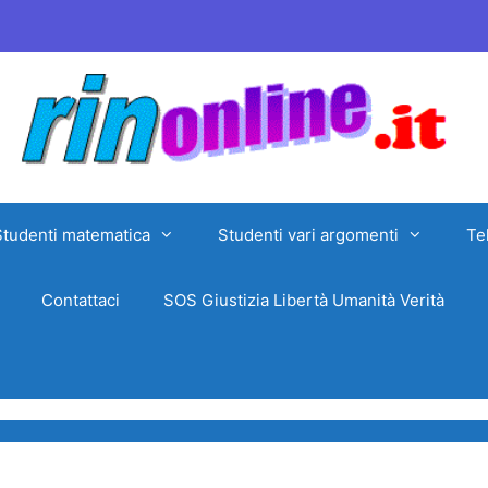
Studenti matematica
Studenti vari argomenti
Te
Contattaci
SOS Giustizia Libertà Umanità Verità