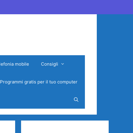
lefonia mobile
Consigli
Programmi gratis per il tuo computer