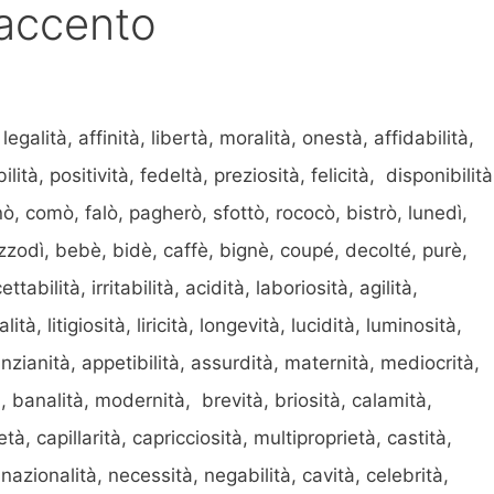
 accento
legalità, affinità, libertà, moralità, onestà, affidabilità,
bilità, positività, fedeltà, preziosità, felicità, disponibilità
ò, comò, falò, pagherò, sfottò, rococò, bistrò, lunedì,
ezzodì, bebè, bidè, caffè, bignè, coupé, decolté, purè,
tabilità, irritabilità, acidità, laboriosità, agilità,
lità, litigiosità, liricità, longevità, lucidità, luminosità,
nzianità, appetibilità, assurdità, maternità, mediocrità,
à, banalità, modernità, brevità, briosità, calamità,
à, capillarità, capricciosità, multiproprietà, castità,
, nazionalità, necessità, negabilità, cavità, celebrità,