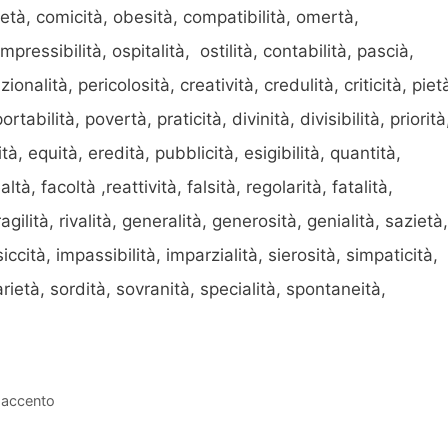
rietà, comicità, obesità, compatibilità, omertà,
pressibilità, ospitalità, ostilità, contabilità, pascià,
ionalità, pericolosità, creatività, credulità, criticità, piet
tabilità, povertà, praticità, divinità, divisibilità, priorità
ità, equità, eredità, pubblicità, esigibilità, quantità,
altà, facoltà ,reattività, falsità, regolarità, fatalità,
fragilità, rivalità, generalità, generosità, genialità, sazietà,
iccità, impassibilità, imparzialità, sierosità, simpaticità,
arietà, sordità, sovranità, specialità, spontaneità,
e accento