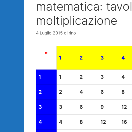
matematica: tavol
moltiplicazione
4 Luglio 2015
di
rino
*
1
2
3
4
1
1
2
3
4
2
2
4
6
8
3
3
6
9
12
4
4
8
12
16