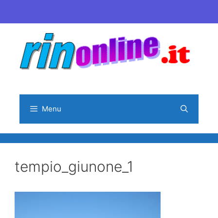
Vai
al
contenuto
Menu
tempio_giunone_1