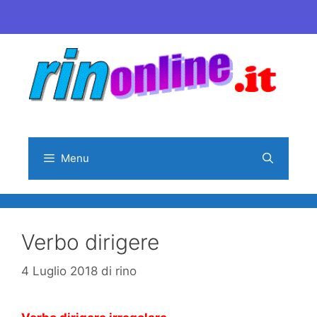
Vai
al
contenuto
Menu
Verbo dirigere
4 Luglio 2018
di
rino