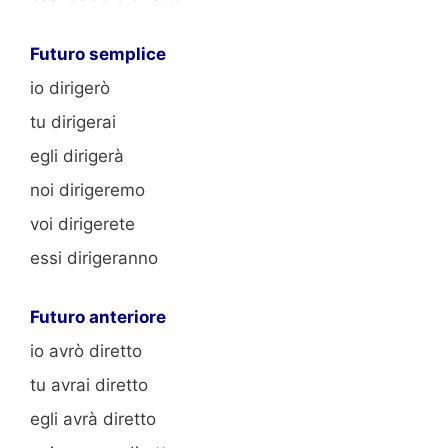
Futuro semplice
io dirigerò
tu dirigerai
egli dirigerà
noi dirigeremo
voi dirigerete
essi dirigeranno
Futuro anteriore
io avrò diretto
tu avrai diretto
egli avrà diretto