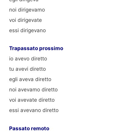
noi dirigevamo
voi dirigevate
essi dirigevano
Trapassato prossimo
io avevo diretto
tu avevi diretto
egli aveva diretto
noi avevamo diretto
voi avevate diretto
essi avevano diretto
Passato remoto