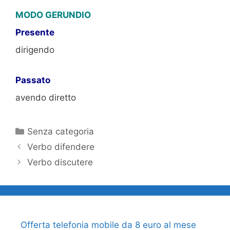
MODO GERUNDIO
Presente
dirigendo
Passato
avendo diretto
Categorie
Senza categoria
Verbo difendere
Verbo discutere
Offerta telefonia mobile da 8 euro al mese