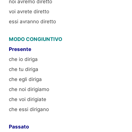
noi avremo diretto
voi avrete diretto
essi avranno diretto
MODO CONGIUNTIVO
Presente
che io diriga
che tu diriga
che egli diriga
che noi dirigiamo
che voi dirigiate
che essi dirigano
Passato