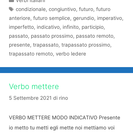
Verbi Italiani
Tag
condizionale
,
congiuntivo
,
futuro
,
futuro
anteriore
,
futuro semplice
,
gerundio
,
imperativo
,
imperfetto
,
indicativo
,
infinito
,
participio
,
passato
,
passato prossimo
,
passato remoto
,
presente
,
trapassato
,
trapassato prossimo
,
trapassato remoto
,
verbo ledere
Verbo mettere
5 Settembre 2021
di
rino
VERBO METTERE MODO INDICATIVO Presente
io metto tu metti egli mette noi mettiamo voi