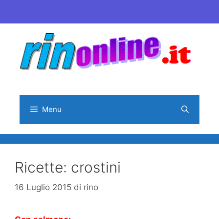
Vai
al
contenuto
Menu
Ricette: crostini
16 Luglio 2015
di
rino