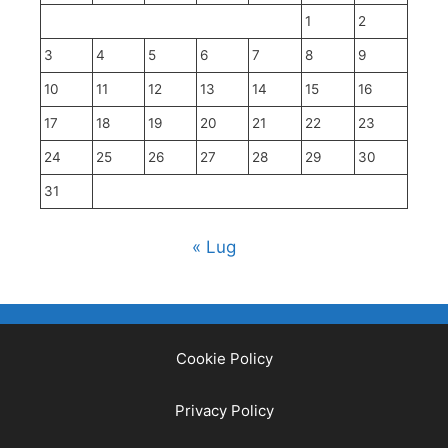
1
2
3
4
5
6
7
8
9
10
11
12
13
14
15
16
17
18
19
20
21
22
23
24
25
26
27
28
29
30
31
« Lug
Cookie Policy
Privacy Policy