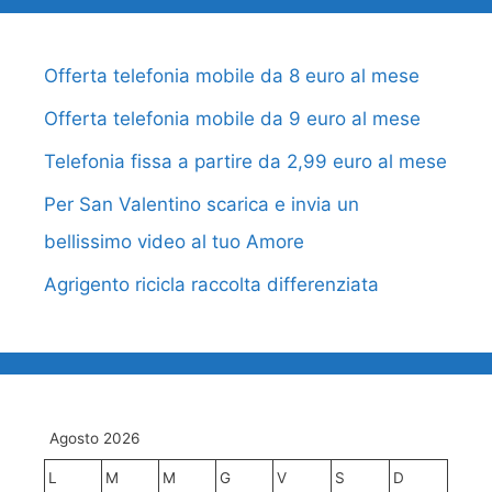
Offerta telefonia mobile da 8 euro al mese
Offerta telefonia mobile da 9 euro al mese
Telefonia fissa a partire da 2,99 euro al mese
Per San Valentino scarica e invia un
bellissimo video al tuo Amore
Agrigento ricicla raccolta differenziata
Agosto 2026
L
M
M
G
V
S
D