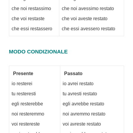
che noi restassimo
che noi avessimo restato
che voi restaste
che voi aveste restato
che essi restassero
che essi avessero restato
MODO CONDIZIONALE
Presente
Passato
io resterei
io avrei restato
tu resteresti
tu avresti restato
egli resterebbe
egli avrebbe restato
noi resteremmo
noi avremmo restato
voi restereste
voi avreste restato