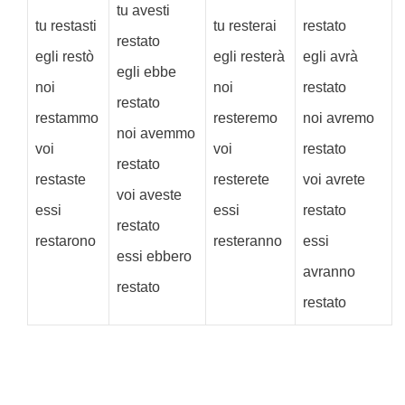
tu avesti
tu restasti
tu resterai
restato
restato
egli restò
egli resterà
egli avrà
egli ebbe
noi
noi
restato
restato
restammo
resteremo
noi avremo
noi avemmo
voi
voi
restato
restato
restaste
resterete
voi avrete
voi aveste
essi
essi
restato
restato
restarono
resteranno
essi
essi ebbero
avranno
restato
restato