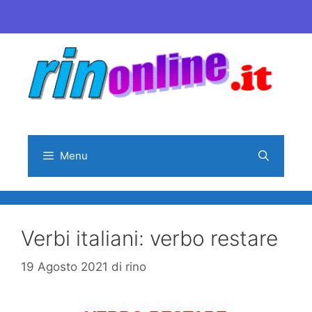
Vai
al
contenuto
Menu
Verbi italiani: verbo restare
19 Agosto 2021
di
rino