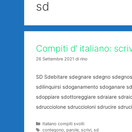
sd
Compiti d’ italiano: scri
26 Settembre 2021
di
rino
SD Sdebitare sdegnare sdegno sdegnosi
sdilinquirsi sdoganamento sdoganare sd
sdoppiare sdottoreggiare sdraiare sdrai
sdrucciolone sdruccioloni sdrucire sdruc
Categorie
Italiano compiti svolti
Tag
contegono
,
parole
,
scrivi
,
sd