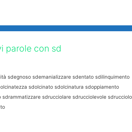
vi parole con sd
tà sdegnoso sdemanializzare sdentato sdilinquimento
olcinatezza sdolcinato sdolcinatura sdoppiamento
o sdrammatizzare sdrucciolare sdrucciolevole sdrucciolo
ito