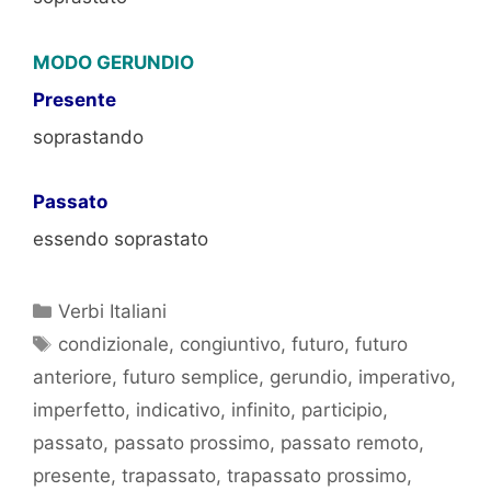
MODO GERUNDIO
Presente
soprastando
Passato
essendo soprastato
Categorie
Verbi Italiani
Tag
condizionale
,
congiuntivo
,
futuro
,
futuro
anteriore
,
futuro semplice
,
gerundio
,
imperativo
,
imperfetto
,
indicativo
,
infinito
,
participio
,
passato
,
passato prossimo
,
passato remoto
,
presente
,
trapassato
,
trapassato prossimo
,