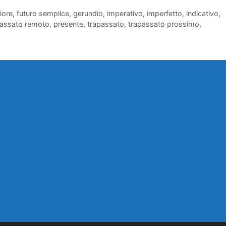
iore
,
futuro semplice
,
gerundio
,
imperativo
,
imperfetto
,
indicativo
,
assato remoto
,
presente
,
trapassato
,
trapassato prossimo
,