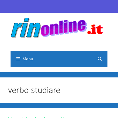
Vai
al
contenuto
Menu
verbo studiare