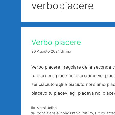
verbopiacere
Verbo piacere
20 Agosto 2021
di
rino
Verbo piacere irregolare della seconda
tu piaci egli piace noi piacciamo voi pia
sei piaciuto egli è piaciuto noi siamo piac
piacevo tu piacevi egli piaceva noi pia
Categorie
Verbi Italiani
Tag
condizionale
,
congiuntivo
,
futuro
,
futuro anter