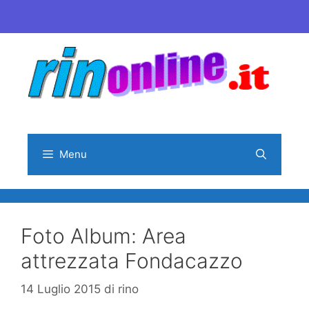
Vai
al
contenuto
Menu
Foto Album: Area
attrezzata Fondacazzo
14 Luglio 2015
di
rino